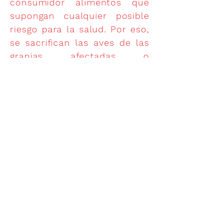
consumidor alimentos que
supongan cualquier posible
riesgo para la salud. Por eso,
se sacrifican las aves de las
granjas afectadas o
sospechosas de estarlo y se
adoptan medidas de
seguimiento y control
riguroso en las de su
entorno, vigilando que los
animales y sus productos no
contribuyan a dispersar la
enfermedad.