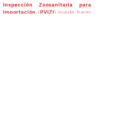
Inspección Zoosanitaria para
Importación
(
PVIZI
) puede hacer
click en el siguiente link:
https://www.gob.mx/senasica
/documentos/directorios-de-
infraestructura-de-
inspeccion
Si desea ir directo al archivo PDF
de los
Puntos de Verificacion e
Inspeccion Zoosanitaria
para
importación puede hacer click en
el siguiente link:
https://www.gob.mx/cms/upl
oads/attachment/file/503352
/Puntos_de_Inspecci_n_Autor