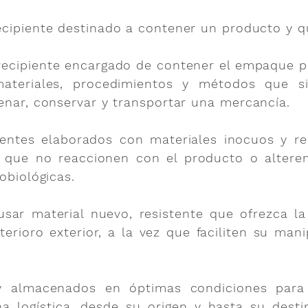
cipiente destinado a contener un producto y q
 recipiente encargado de contener el empaque p
ateriales, procedimientos y métodos que si
enar, conservar y transportar una mercancía.
entes elaborados con materiales inocuos y res
 que no reaccionen con el producto o alteren s
obiológicas.
sar material nuevo, resistente que ofrezca l
erioro exterior, a la vez que faciliten su ma
y almacenados en óptimas condiciones para
a logística, desde su origen y hasta su destin