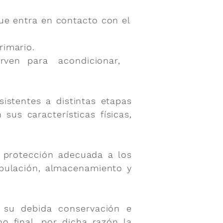
ue entra en contacto con el
rimario.
rven para acondicionar,
istentes a distintas etapas
us características físicas,
a protección adecuada a los
nipulación, almacenamiento y
 su debida conservación e
o final, por dicha razón la