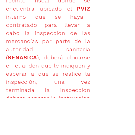
recinto fiscal donde se
encuentra ubicado el
PVIZ
interno que se haya
contratado para llevar a
cabo la inspección de las
mercancías por parte de la
autoridad sanitaria
(
SENASICA
), deberá ubicarse
en el andén que le indiquen y
esperar a que se realice la
inspección, una vez
terminada la inspección
deberá esperar la instrucción
del
Agente Aduanal
para que
le entreguen el pedimento
que ampara las mercancías y
pueda ingresar a la ruta