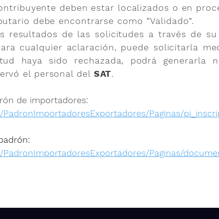
 contribuyente deben estar localizados o en proc
ibutario debe encontrarse como “Validado”.
 resultados de las solicitudes a través de su 
ra cualquier aclaración, puede solicitarla me
tud haya sido rechazada, podrá generarla n
ervó el personal del
SAT
.
drón de importadores:
/PadronImportadoresExportadores/Paginas/pi_inscri
padrón:
x/PadronImportadoresExportadores/Paginas/documen