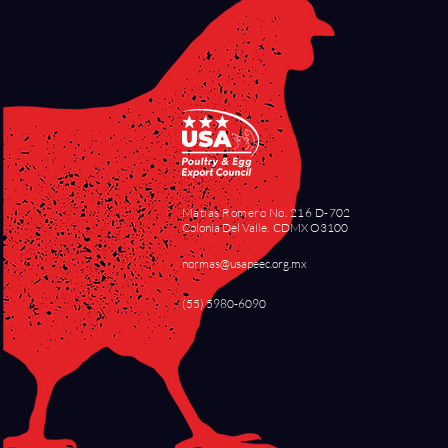
Matías Romero No. 216 D-702
Colonia Del Valle. CDMX O3100
normas@usapeec.org.mx
(55) 5980-6090