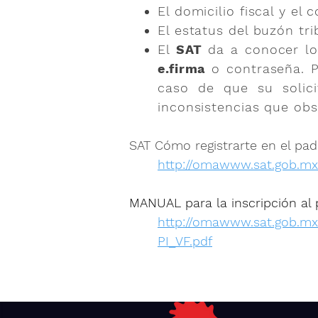
El domicilio fiscal y el
El estatus del buzón tr
El
SAT
da a conocer los
e.firma
o contraseña. Pa
caso de que su solici
inconsistencias que obs
SAT Cómo registrarte en el pa
http://omawww.sat.gob.mx
MANUAL para la inscripción al 
http://omawww.sat.gob.m
PI_VF.pdf