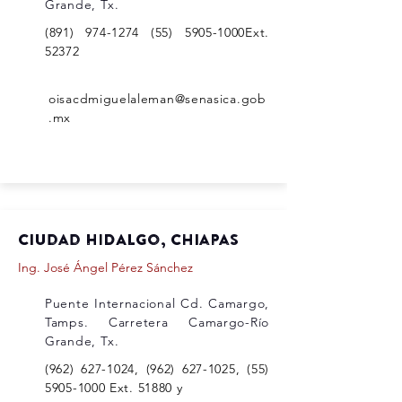
Grande, Tx.
(891) 974-1274 (55) 5905
-1000Ext.
52372
oisacdmiguelaleman@senasica.gob
.mx
Ciudad HIDALgo, chiapas
Ing. José Ángel Pérez Sánchez
Puente Internacional Cd. Camargo,
Tamps. Carretera Camargo-Río
Grande, Tx.
(962) 627-1024
,
(962) 627-1025
,
(55)
5905-1000
Ext. 51880 y