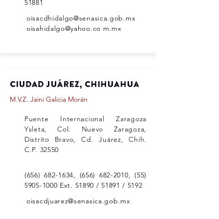
51881
oisacdhidalgo@senasica.gob.mx
oisahidalgo@yahoo.co m.mx
Ciudad Juárez, chihuahua
M.V.Z. Jaini Galicia Morán
Puente Internacional Zaragoza
Ysleta, Col. Nuevo Zaragoza,
Distrito Bravo, Cd. Juárez, Chih.
C.P. 32550
(656) 682-1634
,
(656) 682-2010
,
(55)
5905-1000
Ext. 51890 / 51891 / 5192
oisacdjuarez@senasica.gob.mx