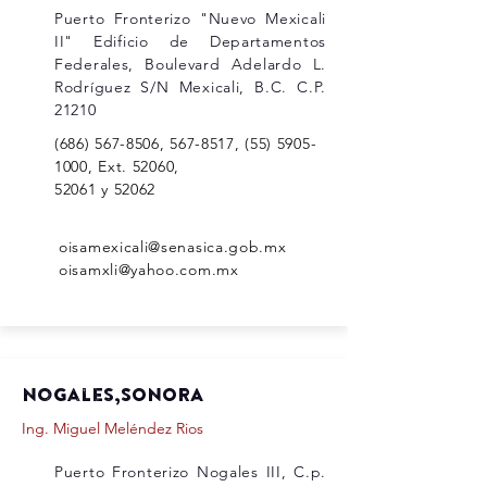
Puerto Fronterizo "Nuevo Mexicali
II" Edificio de Departamentos
Federales, Boulevard Adelardo L.
Rodríguez S/N Mexicali, B.C. C.P.
21210
(686) 567-8506
,
567-8517
, (55)
5905-
1000
, Ext. 52060,
52061 y 52062
oisamexicali@senasica.gob.mx
oisamxli@yahoo.com.mx
Nogales,SONORA
Ing. Miguel Meléndez Rios
Puerto Fronterizo Nogales III, C.p.