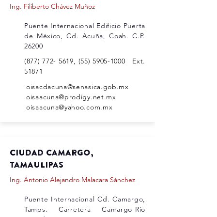
Ing. Filiberto Chávez Muñoz
Puente Internacional Edificio Puerta
de México, Cd. Acuña, Coah. C.P.
26200
(877) 772- 5619
,
(55) 5905-1000
Ext.
51871
oisacdacuna@senasica.gob.mx
oisaacuna@prodigy.net.mx
oisaacuna@yahoo.com.mx
Ciudad camargo,
tamaulipas
Ing. Antonio Alejandro Malacara Sánchez
Puente Internacional Cd. Camargo,
Tamps. Carretera Camargo-Río