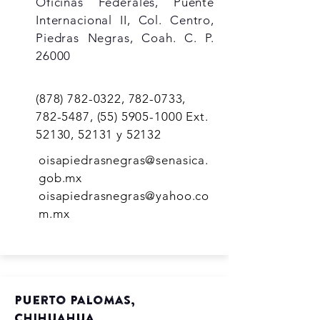
Oficinas Federales, Puente
Internacional II, Col. Centro,
Piedras Negras, Coah. C. P.
26000
(878) 782-0322
,
782-0733
,
782-5487
,
(55) 5905-1000
Ext.
52130, 52131 y 52132
oisapiedrasnegras@senasica.
gob.mx
oisapiedrasnegras@yahoo.co
m.mx
Puerto Palomas,
Chihuahua