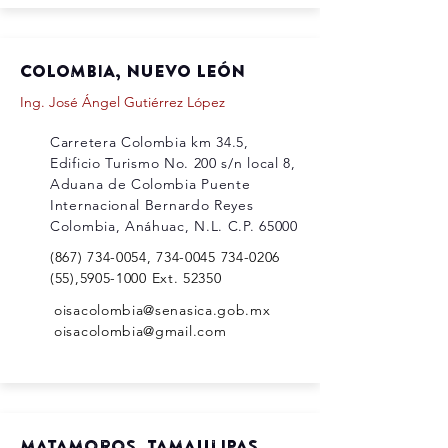
COLOMBIA, NUEVO LEÓN
Ing. José Ángel Gutiérrez López
Carretera Colombia km 34.5,
Edificio Turismo No. 200 s/n local 8,
Aduana de Colombia Puente
Internacional Bernardo Reyes
Colombia, Anáhuac, N.L. C.P. 65000
(867) 734-0054
,
734-0045 734-0206
(55)
,
5905-1000
Ext. 52350
oisacolombia@senasica.gob.mx
oisacolombia@gmail.co
m
matamoros, Tamaulipas