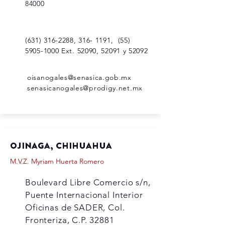
84000
(631) 316-2288
,
316- 1191
,
(55)
5905-1000
Ext. 52090, 52091 y 52092
oisanogales@senasica.gob.mx
senasicanogales@prodigy.net.mx
Ojinaga, chihuahua
M.V.Z. Myriam Huerta Romero
Boulevard Libre Comercio s/n,
Puente Internacional Interior
Oficinas de SADER, Col.
Fronteriza, C.P. 32881