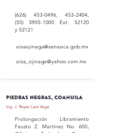
(626) 453-0496
,
453-2404
,
(55)
5905-1000
Ext. 52120
y 52121
oisaojinaga@senasica.gob.mx
oisa_ojinaga@yahoo.co
m.mx
Piedras Negras, Coahuila
Ing. J. Reyes Lara Vega
Prolongación Libramiento
Fausto Z. Martínez No. 600,