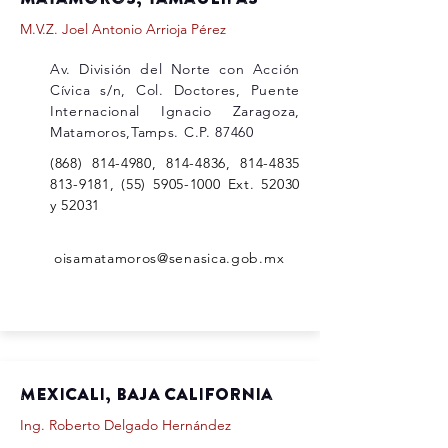
M.V.Z. Joel Antonio Arrioja Pérez
Av. División del Norte con Acción
Cívica s/n, Col. Doctores, Puente
Internacional Ignacio Zaragoza,
Matamoros,Tamps. C.P. 87460
(868) 814-4980
,
814-4836
,
814-4835
813-9181
,
(55) 5905-1000
Ext. 52030
y 52031
oisamatamoros@senasica.gob.mx
MEXICALI, BAJA CALIFORNIa
Ing. Roberto Delgado Hernández