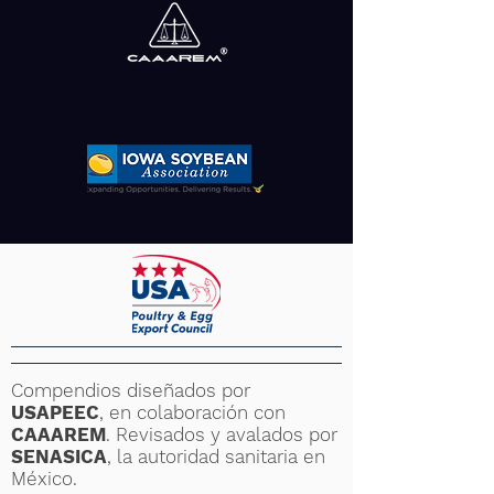
Compendios diseñados por
USAPEEC
, en colaboración con
CAAAREM
. Revisados y avalados por
SENASICA
, la autoridad sanitaria en
México.