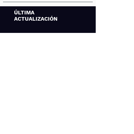
ÚLTIMA
ACTUALIZACIÓN
28 mayo, 2026
HUEVO
Entrar
Aviso NOM-051-SCFI/SSA1-2010