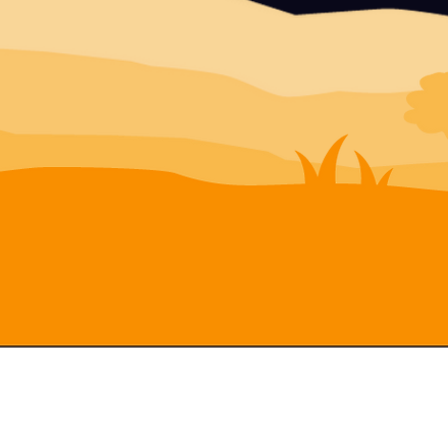
Completion Instructions for
Certificate 9060-5
View