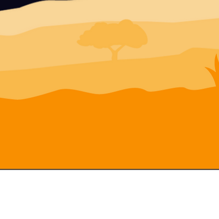
Form to return exported products
to the US 9010-1
View