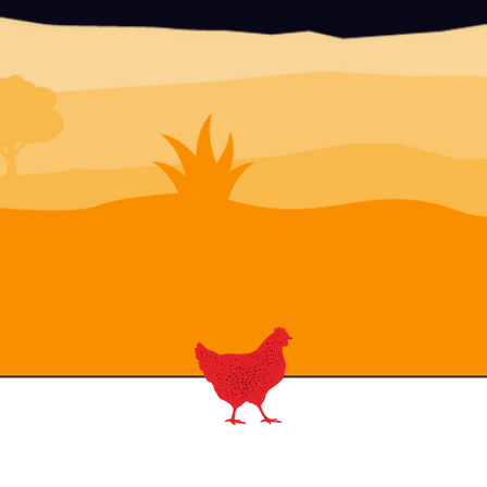
Establishment Aplication
Format 9080-3
View